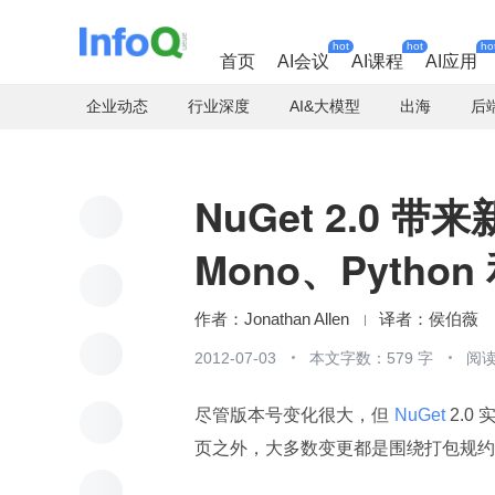
hot
hot
ho
首页
AI会议
AI课程
AI应用
企业动态
行业深度
AI&大模型
出海
后
NuGet 2.0
Mono、Python 
Jonathan Allen
侯伯薇
2012-07-03
本文字数：579 字
阅读
尽管版本号变化很大，但
 NuGet 
2.
页之外，大多数变更都是围绕打包规约（pack