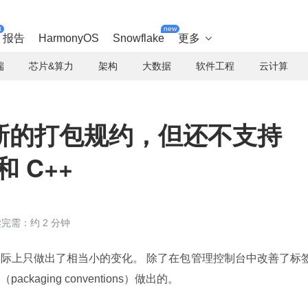
t
new
报告
HarmonyOS
Snowflake
更多

端
芯片&算力
架构
大数据
软件工程
云计算
 带来新的打包规约，但还不支持
和 C++
完需：约 2 分钟
0 实际上只做出了相当小的变化。 除了在包管理控制台中改善了标
aging conventions）做出的。