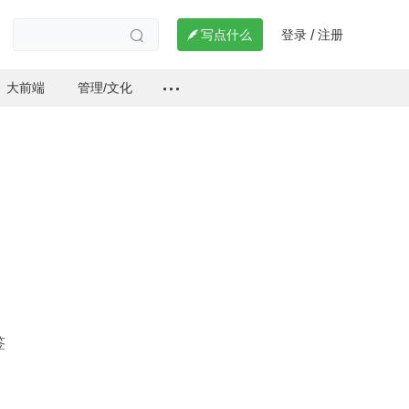
登录
注册

写点什么
/

大前端
管理/文化
签