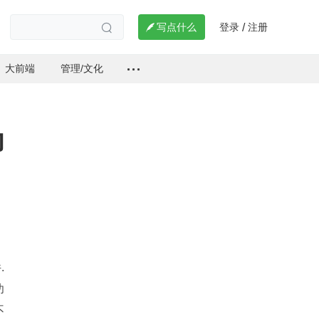
登录
注册

写点什么
/

大前端
管理/文化
功
 
功
不