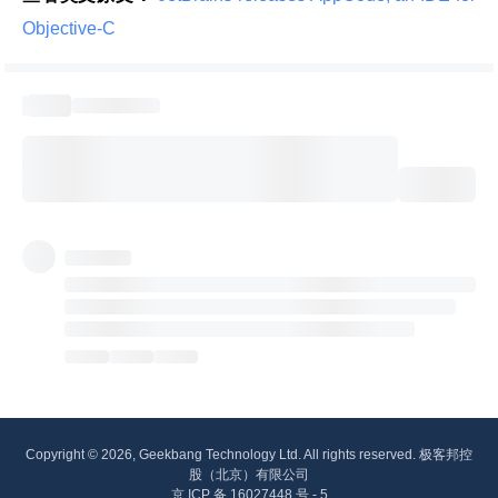
Objective-C 
Copyright © 2026, Geekbang Technology Ltd. All rights reserved. 极客邦控
股（北京）有限公司
京 ICP 备 16027448 号 - 5