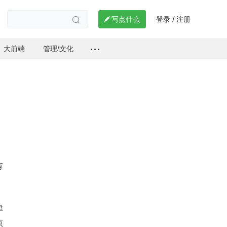
登录
注册

写点什么
/

大前端
管理/文化
有
津
原