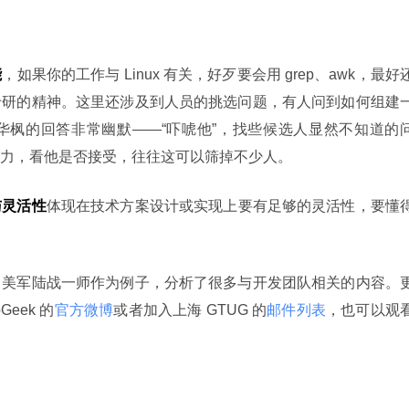
能
，如果你的工作与 Linux 有关，好歹要会用 grep、awk，最好
专研的精神。这里还涉及到人员的挑选问题，有人问到如何组建
华枫的回答非常幽默——“吓唬他”，找些候选人显然不知道的
力，看他是否接受，往往这可以筛掉不少人。
与灵活性
体现在技术方案设计或实现上要有足够的灵活性，要懂
中美军陆战一师作为例子，分析了很多与开发团队相关的内容。
eek 的
官方微博
或者加入上海 GTUG 的
邮件列表
，也可以观