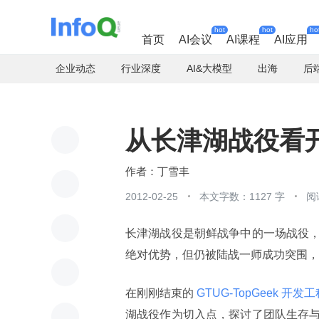
hot
hot
ho
首页
AI会议
AI课程
AI应用
企业动态
行业深度
AI&大模型
出海
后
从长津湖战役看
丁雪丰
2012-02-25
本文字数：1127 字
阅
长津湖战役是朝鲜战争中的一场战役
绝对优势，但仍被陆战一师成功突围，
在刚刚结束的
 GTUG-TopGeek 开
湖战役作为切入点，探讨了团队生存