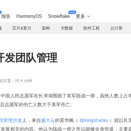
t
new
报告
HarmonyOS
Snowflake
更多

端
芯片&算力
架构
大数据
软件工程
云计算
开发团队管理
读完需：约 4 分钟
，中国人民志愿军在长津湖围困了美军陆战一师，虽然人数上占
且志愿军的伤亡人数大于美军伤亡。
发工程管理沙龙
上，来自
盛大云
的莫华枫（
 @longshanks 
）就以长
与发展相关的内容。他认为陆战一师之所以能够全身而退，主要