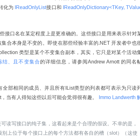
别转化为
 IReadOnlyList
接口和
 IReadOnlyDictionary<TKey, TValu
 中的这些接口名在某定程度上是更准确的。这些接口是用来表示针对
集合本身是不变的。即使在那些经验丰富的.NET 开发者中也
Collection 类型是某个不变集合副本，其实，它只是对某个活动
冻结、且不变集合
的详细信息，请参阅Andrew Arnott 的同名
全部相同的成员、并且所有IList
类型的列表都可表示为只读
t
，当有人得知这些以后可能会觉得很有趣。
 Immo Landwerth 
是可读写接口的纯子集，这看起来是个合理的假设。不幸的是，
别上位于每个接口上的每个方法都有各自的槽（slot）（这使