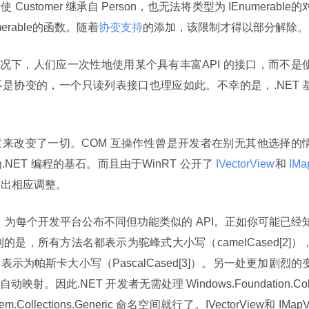
tomer 继承自 Person，也无法将类型为 IEnumerable
的
able
的函数。随着
协变支持
的添加，该限制才得以部分解除。
情况下，人们应一次性地使用某个具有丰富API 的接口，而不是
st 接口不是协变的，一个只读列表接口也理应如此。不幸的是，.NET 
卷土重来改变了一切。COM 互操作性曾是开发者在别无其他选择的
ET 编程的基石。而且由于WinRT 公开了
 IVectorView
和
 IMa
作出相应调整。
是，为每个开发平台公布不同但功能类似的 API。正如你可能已经
睛看到的是，所有方法名都表示为驼峰式大小写（camelCased[2]）
则表示为帕斯卡大小写（PascalCased[3]）。另一处更加剧烈的
映射。因此.NET 开发者无需处理 Windows.Foundation.Col
Collections.Generic 命名空间就行了。IVectorView
和 IMapV