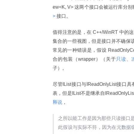
ew<K, V> 这两个接口会被运行库分
> 
接口。
值得注意的是，在 C++/WinRT
集合的一些视图，但是接口并不确保该
常见的一种错误是，假设 ReadOnly
合的包装（wrapper）（关于
只读、
子）。
尽管IList
接口与IReadOnlyList
接口具有
表，但是IList
不是继承自IReadOnlyLis
释说
，
之所以能工作是因为那些只读接口
此假设与实际不符，因为在元数据级