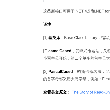
这些新接口可用于.NET 4.5 和.NET for 
译注
[1] 
基类库
，Base Class Libra
[2] 
camelCased
，驼峰式命名法，又称小
小写字母开始；第二个单字的首字母大写，例如
[3] 
PascalCased
，帕斯卡命名法，又称大
的首字母都采用大写字母，例如：FirstNam
查看英文原文：
 The Story of Read-Onl