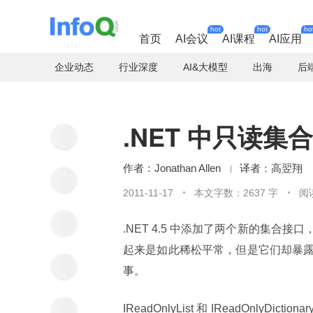
hot
hot
ho
首页
AI会议
AI课程
AI应用
企业动态
行业深度
AI&大模型
出海
后
.NET 中只读集
Jonathan Allen
高翌翔
2011-11-17
本文字数：2637 字
阅
.NET 4.5 中添加了两个新的集合接口，IRe
起来是如此稀松平常，但是它们却暴
事。
IReadOnlyList 和 IReadOnl