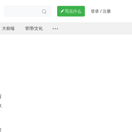
登录
注册

写点什么
/

大前端
管理/文化
看
故
提