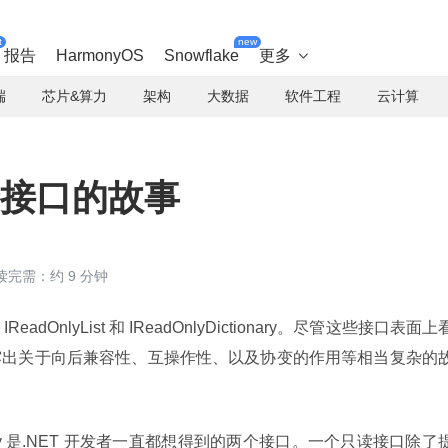
t
new
报告
HarmonyOS
Snowflake
更多

端
芯片&算力
架构
大数据
软件工程
云计算
合接口的故事
读完需：约 9 分钟
adOnlyList 和 IReadOnlyDictionary。尽管这些接口表面上
露出关于向后兼容性、互操作性、以及协变的作用等相当复杂的
yDictionary 是.NET 开发者一直都想得到的两个接口。一个只读接口除了