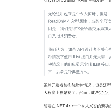
Krzysztof Cwalina 也对此主题发表
无论这听起来是否令人惊讶，但是 IList 
ReadOnly 布尔型属性，当某个
因是，我们觉得它会给基类库添加
口又指其消费者。
我们认为，如果 API 设计者不关心在
种情况下使用 IList 接口并无大
种情况下他们应显示实现 IList 
言，后者是种典型方式。
虽然开发者曾抱怨此种情况，但是泛型所
大程度上被忽视了。然而，此决定也引
随着在.NET 4 中一个令人兴奋的新