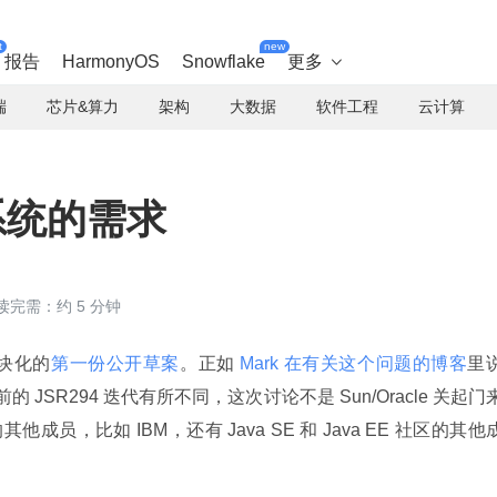
t
new
报告
HarmonyOS
Snowflake
更多

端
芯片&算力
架构
大数据
软件工程
云计算
块系统的需求
读完需：约 5 分钟
 模块化的
第一份公开草案
。正如
 Mark 在有关这个问题的博客
里
 JSR294 迭代有所不同，这次讨论不是 Sun/Oracle 关起门
他成员，比如 IBM，还有 Java SE 和 Java EE 社区的其他