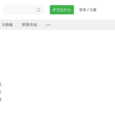
登录
注册

写点什么
/

大前端
管理/文化
说
来
成