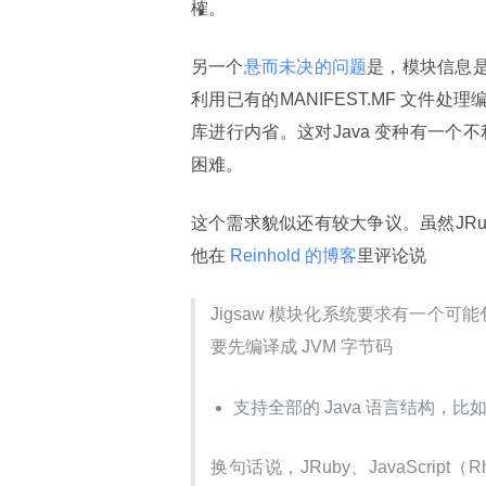
榷。
另一个
悬而未决的问题
是，模块信息是
利用已有的MANIFEST.MF 文件处
库进行内省。这对Java 变种有一个不利
困难。
这个需求貌似还有较大争议。虽然JRuby
他在
 Reinhold 的博客
里评论说
Jigsaw 模块化系统要求有一个可能
要先编译成 JVM 字节码
支持全部的 Java 语言结构，
换句话说，JRuby、JavaScript（R