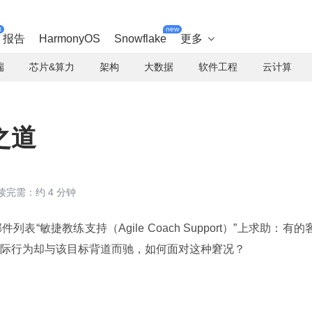
t
new
报告
HarmonyOS
Snowflake
更多

端
芯片&算力
架构
大数据
软件工程
云计算
之道
读完需：约 4 分钟
在邮件列表“敏捷教练支持（Agile Coach Support）”上求助：有的
际行为却与该目标背道而驰，如何面对这种窘况？