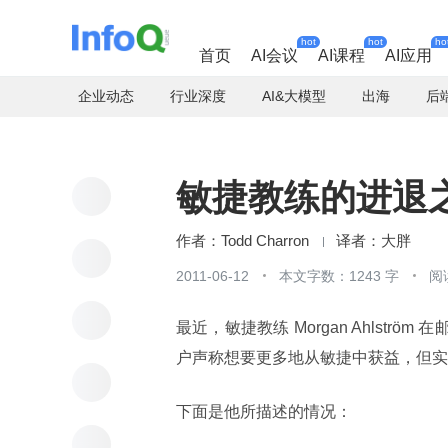
hot
hot
ho
首页
AI会议
AI课程
AI应用
企业动态
行业深度
AI&大模型
出海
后
敏捷教练的进退
Todd Charron
大胖
2011-06-12
本文字数：1243 字
阅
最近，敏捷教练 Morgan Ahlström 
户声称想要更多地从敏捷中获益，但实
下面是他所描述的情况：