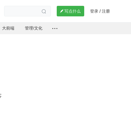
登录
注册

写点什么
/

大前端
管理/文化
客