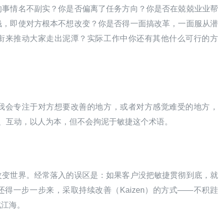
的事情名不副实？你是否偏离了任务方向？你是否在兢兢业业帮
钱，即使对方根本不想改变？你是否得一面搞改革，一面服从潜
衔来推动大家走出泥潭？实际工作中你还有其他什么可行的方
我会专注于对方想要改善的地方，或者对方感觉难受的地方，
通、互动，以人为本，但不会拘泥于敏捷这个术语。
改变世界。经常落入的误区是：如果客户没把敏捷贯彻到底，就
得一步一步来，采取持续改善（Kaizen）的方式——不积跬
成江海。