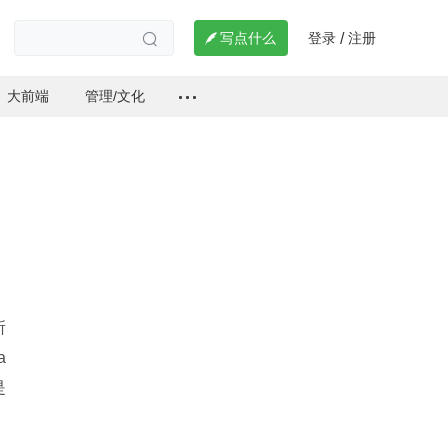
登录
注册

写点什么
/

大前端
管理/文化
所
a
是