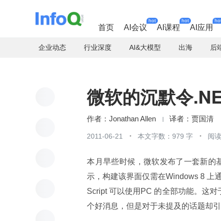
hot
hot
ho
首页
AI会议
AI课程
AI应用
企业动态
行业深度
AI&大模型
出海
后
微软的沉默令.N
Jonathan Allen
贾国清
2011-06-21
本文字数：979 字
阅读
​本月早些时候，微软发布了一套新的基于
示，构建该界面仅需在Windows 8 上通过
Script 可以使用PC 的全部功能。
个好消息，但是对于未提及的话题却引