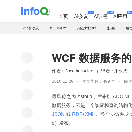
hot
hot
ho
首页
AI会议
AI课程
AI应用
企业动态
行业深度
AI&大模型
出海
后
WCF 数据服务
Jonathan Allen
朱永光
2010-11-26
本文字数：499 字
阅读
最早称之为 Astoria，后来以 ADO.N
数据服务，它是一个暴露和查询结构化
JSON 
或
 RDF+XML 
。整个协议称之
e）发布。