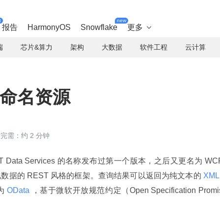
t
new
报告
HarmonyOS
Snowflake
更多

端
芯片&算力
架构
大数据
软件工程
云计算
的命名资源
完需：约 2 分钟
ET Data Services 的名称发布过第一个版本，之后又更名为 WCF
数据的 REST 风格的框架。查询结果可以返回为纯文本的
 XML
为
 OData 
，基于微软开放规范约定（Open Specification Promi