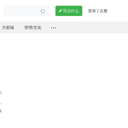
登录
注册

写点什么
/

大前端
管理/文化
 
 
, 
s