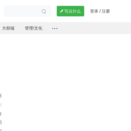
登录
注册

写点什么
/

大前端
管理/文化
形
 
会
的
如