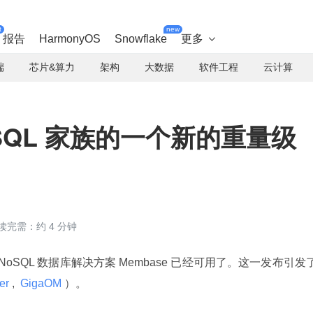
t
new
报告
HarmonyOS
Snowflake
更多

端
芯片&算力
架构
大数据
软件工程
云计算
oSQL 家族的一个新的重量级
读完需：约 4 分钟
NoSQL 数据库解决方案 Membase 已经可用了。这一发布引发
er 
, 
 GigaOM 
）。