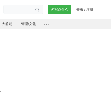
登录
注册

写点什么
/

大前端
管理/文化
了