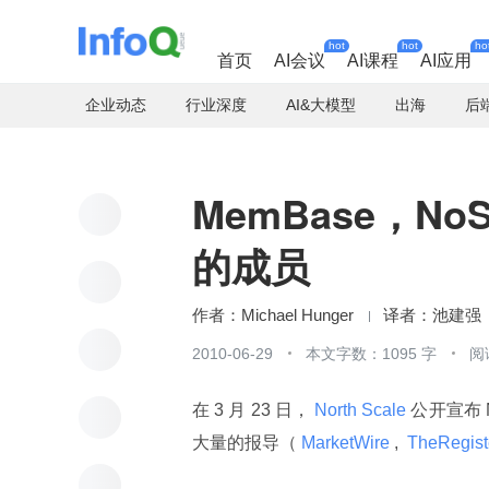
hot
hot
ho
首页
AI会议
AI课程
AI应用
企业动态
行业深度
AI&大模型
出海
后
MemBase，N
的成员
Michael Hunger
池建强
2010-06-29
本文字数：1095 字
阅
在 3 月 23 日，
 North Scale 
公开宣布 
大量的报导（
 MarketWire 
, 
 TheRegist