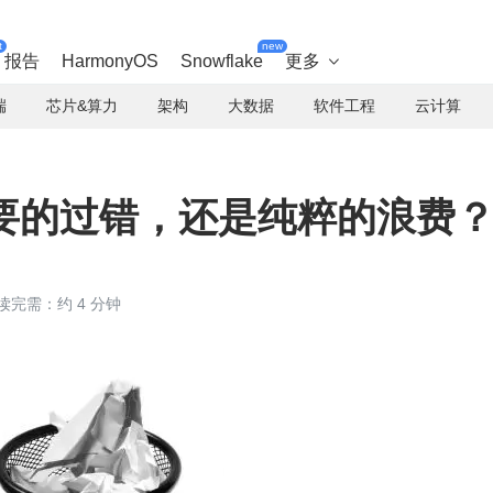
t
new
报告
HarmonyOS
Snowflake
更多

端
芯片&算力
架构
大数据
软件工程
云计算
：必要的过错，还是纯粹的浪费
读完需：约 4 分钟