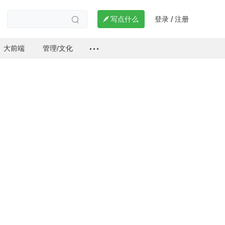
登录
注册

写点什么
/

大前端
管理/文化
？