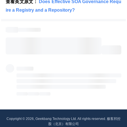
查看英文原文：
 Does Effective SOA Governance Requ
ire a Registry and a Repository? 
Copyright © 2026, Geekbang Technology Ltd. All rights reserved. 极客邦控
股（北京）有限公司