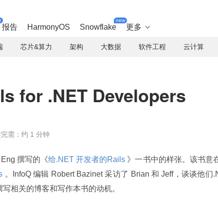
t
new
报告
HarmonyOS
Snowflake
更多

端
芯片&算力
架构
大数据
软件工程
云计算
for .NET Developers
完需：约 1 分钟
an Eng 撰写的《
给.NET 开发者的Rails 
》一书中的样张。该书意
s 
。InfoQ 编辑 Robert Bazinet 采访了 Brian 和 Jeff，谈谈他们.
，以及撰写相关的博客和写作本书的动机。