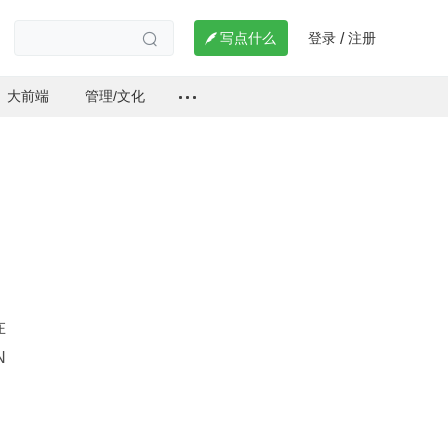
登录
注册

写点什么
/

大前端
管理/文化
在
N