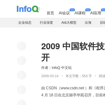
hot
hot
ho
首页
AI会议
AI课程
AI应用
企业动态
行业深度
AI&大模型
出海
后
2009 中国软
开
InfoQ 中文站
2009-03-14
本文字数：553 字
阅读
由 CSDN（www.csdn.net ）
4 月 18 日在北京丽亭华苑召开，目