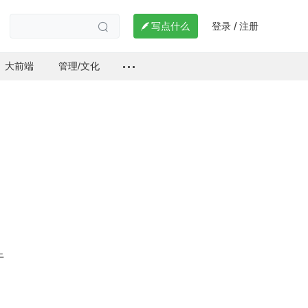
登录
注册

写点什么
/

大前端
管理/文化
 