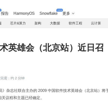
t
new
报告
HarmonyOS
Snowflake
更多

端
芯片&算力
架构
大数据
软件工程
云计算
件技术英雄会（北京站）近日召
完需：约 2 分钟
和《程序员》杂志社联合主办的 2009 中国软件技术英雄会（北京站）将于
前相关议程和主题已经确定。