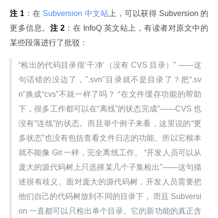
注 1
：在
 Subversion 中文站
上，可以获得 Subversion 的
更多信息。
注 2
：在 InfoQ 英文站上，有读者对原文中的
某些段落进行了批驳：
“检出的代码目录很‘干净’（没有 CVS 目录）” ——这
句话错的没边了，".svn"目录就不是目录了？把“.sv
n”换成“cvs”不就一样了吗？ “在文件缓存功能的帮助
下，很多工作都可以在“离线”的状态完成”——CVS 也
没有“连线”的状态。而且举个例子来看，这里说的“更
多状态”也没有包括查看文件日志的功能。所以它根本
就不能像 Git 一样，完全离线工作。 “开发人员可以从
庞大的源代码树上只选择某几个子集检出”——这句描
述很有歧义。面对庞大的源代码树，开发人员需要把
他们自己的代码树放到不同的目录下， 而且 Subversi
on 一直都可以只检出单个目录。它的新功能的真正含