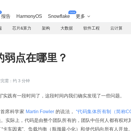
t
new
报告
HarmonyOS
Snowflake
更多

端
芯片&算力
架构
大数据
软件工程
云计算
的弱点在哪里？
完需：约 3 分钟
制”实践有一段时间了，这段时间内我们确实发现了一些问题。
s 首席科学家
 Martin Fowler 
的说法，
 “代码集体所有制（简称C
法。实际上，代码是由整个团队所有的，团队中任何人都有权对
了“卡车因素”、负载均衡（瓶颈最小化）和使代码向所有人开放