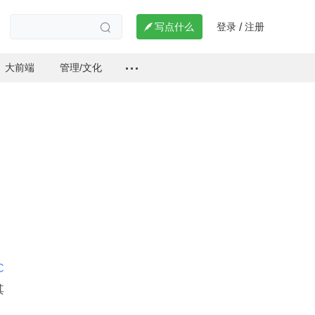
登录
注册

写点什么
/

大前端
管理/文化
C
其
。