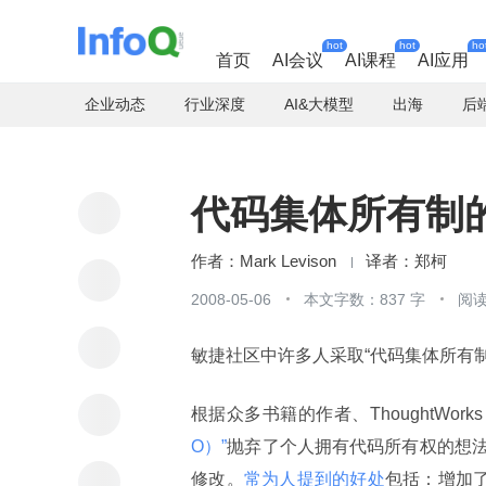
hot
hot
ho
首页
AI会议
AI课程
AI应用
企业动态
行业深度
AI&大模型
出海
后
代码集体所有制
Mark Levison
郑柯
2008-05-06
本文字数：837 字
阅读
敏捷社区中许多人采取“代码集体所有
根据众多书籍的作者、ThoughtWork
O）”
抛弃了个人拥有代码所有权的想
修改。
常为人提到的好处
包括：增加