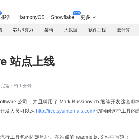
t
new
报告
HarmonyOS
Snowflake
更多

端
芯片&算力
架构
大数据
软件工程
云计算
Live 站点上线
完需：约 1 分钟
 Software 公司，并且聘用了 Mark Russinovich 继续开发这套非
开发人员可以从
 http://live.sysinternals.com/ 
访问到这些工具的
工具包的固定地址。在站点的 readme.txt 文件中写道：