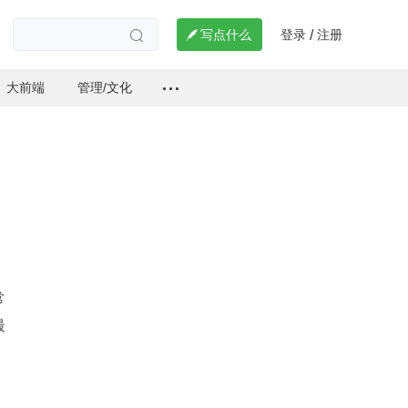
登录
注册

写点什么
/

大前端
管理/文化
常
最