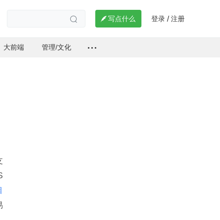
登录
注册

写点什么
/

大前端
管理/文化
支
S
目
易