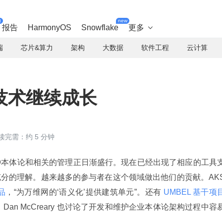
t
new
报告
HarmonyOS
Snowflake
更多

端
芯片&算力
架构
大数据
软件工程
云计算
技术继续成长
读完需：约 5 分钟
种本体论和相关的管理正日渐盛行。现在已经出现了相应的工具
分的理解。越来越多的参与者在这个领域做出他们的贡献。AK
产品
，“为万维网的‘语义化’提供建筑单元”。还有
 UMBEL 基干项
an McCreary 也讨论了开发和维护企业本体论架构过程中容