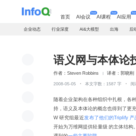
hot
hot
ho
首页
AI会议
AI课程
AI应用
企业动态
行业深度
AI&大模型
出海
后
语义网与本体论
Steven Robbins
郭晓刚
2008-05-05
本文字数：1587 字
阅
随着企业架构在各种组织中扎根，各
持，语义及本体论的概念也得到了更充
W 研究组最近
发布了他们的Triplify 
开始为万维网提供轻量级 的主体结构。D
遇到的
一些主要陷阱
。