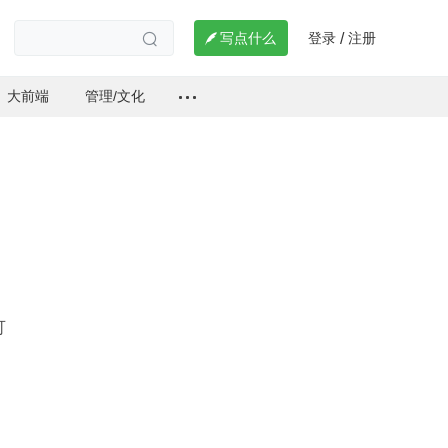
登录
注册

写点什么
/

大前端
管理/文化
可