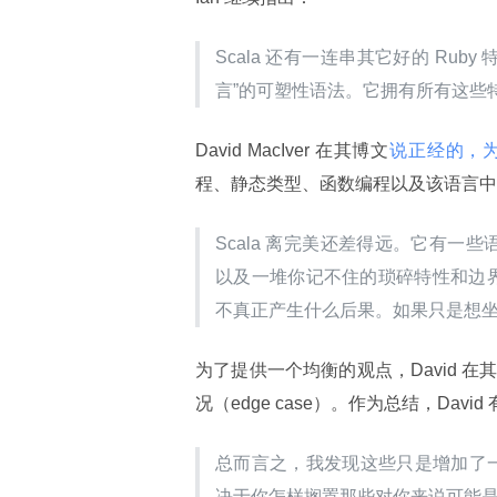
Scala 还有一连串其它好的 Rub
言”的可塑性语法。它拥有所有这些
David MacIver 在其博文
说正经的，为什
程、静态类型、函数编程以及该语言中
Scala 离完美还差得远。它有一
以及一堆你记不住的琐碎特性和边界情
不真正产生什么后果。如果只是想
为了提供一个均衡的观点，David 
况（edge case）。作为总结，Davi
总而言之，我发现这些只是增加了一
决于你怎样搁置那些对你来说可能