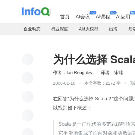
hot
hot
ho
首页
AI会议
AI课程
AI应用
企业动态
行业深度
AI&大模型
出海
后
为什么选择 Scal
Ian Roughley
宋玮
2008-01-10
本文字数：2172 字
阅
在回答“为什么选择 Scala？”这个问
以找到如下概述：
Scala 是一门现代的多范式编
它平滑地集成了面向对象和函数语言的