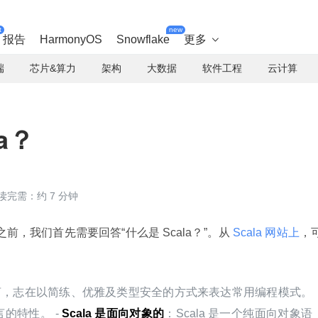
t
new
报告
HarmonyOS
Snowflake
更多

端
芯片&算力
架构
大数据
软件工程
云计算
a？
读完需：约 7 分钟
题之前，我们首先需要回答“什么是 Scala？”。从
 Scala 网站上
，
程语言，志在以简练、优雅及类型安全的方式来表达常用编程模式。
特性。 - 
Scala 是面向对象的
：Scala 是一个纯面向对象语