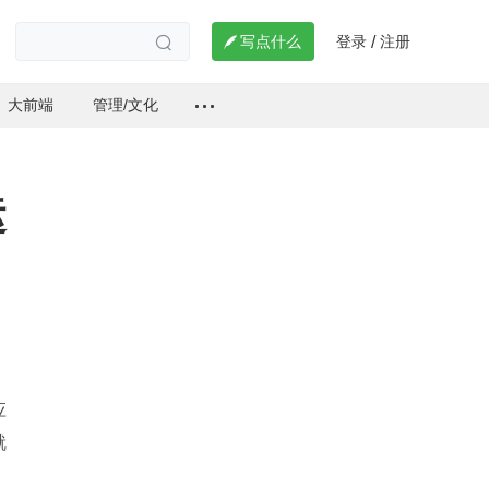
登录
注册

写点什么
/

大前端
管理/文化
运
应
就