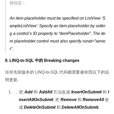
错信息：
An item placeholder must be specified on ListView ‘S
ampleListView′. Specify an item placeholder by settin
g a control’s ID property to “itemPlaceholder”. The ite
m placeholder control must also specify runat=”serve
r”.
8. LINQ-to-SQL 中的 Breaking changes
任何先前版本的 LINQ-to-SQL 代码都需要被依照以下的说
明更新。
把 
Add
 和 
AddAll
 方法改成 
InsertOnSubmit
 和 
I
nsertAllOnSubmit
. 把 
Remove
 和 
RemoveAll
 改
成 
DeleteOnSubmit
 和 
DeleteAllOnSubmit.