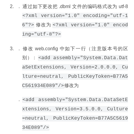
通过如下更改把 .dbml 文件的编码格式改为 utf-8 
<?xml version="1.0" encoding="utf-1
 修改为 
6"?>
<?xml version="1.0" encod
ing="utf-8"?>
修改 web.config 中如下一行（注意版本号的区
别）： 
<add assembly="System.Data.Dat
aSetExtensions, Version=2.0.0.0, Cu
lture=neutral, PublicKeyToken=B77A5
修改为
C561934E089"/>
<add assembly="System.Data.DataSetE
xtensions, Version=3.5.0.0, Culture
=neutral, PublicKeyToken=B77A5C5619
34E089"/>