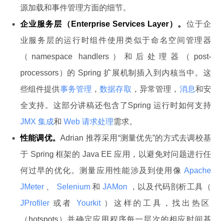
源加载和事件管理方面的细节。
企业服务层（Enterprise Services Layer）。
位于企
业服务层的运行时组件使用类似于命名空间管理器
（namespace handlers）和后处理器（post-
processors）的 Spring 扩展机制插入到内核当中。这
些组件提供
事务管理
，
数据存取
，异常管理，
消息
和安
全支持。这部分讲稿还包含了Spring 运行时如何支持
JMX 集成
和
Web 请求处理
需求。
性能调优。
Adrian 推荐采用“测量优先”的方式去调校基
于 Spring 框架的 Java EE 应用，以避免对问题进行任
何过早的优化。测量应用性能涉及到使用像
Apache
JMeter
、
Selenium
和
JAMon
，以及代码剖析工具（
JProfiler
或者
Yourkit
）这样的工具，找出热区
（hotspots）并确定应用程序每一层次的相应时间基