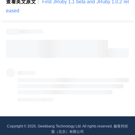
查看英文原文
：
 First JRuby 1.1 beta and JRuby 1.0.2 rel
eased 
Copyright © 2026, Geekbang Technology Ltd. All rights reserved. 极客邦控
股（北京）有限公司