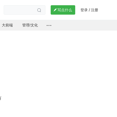
登录
注册

写点什么
/

大前端
管理/文化
有