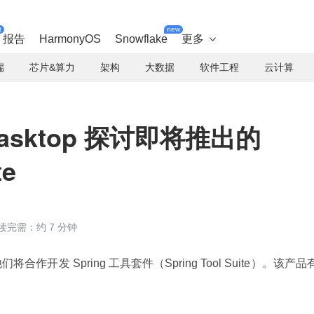
t
new
报告
HarmonyOS
Snowflake
更多

端
芯片&算力
架构
大数据
软件工程
云计算
与 Tasktop 探讨即将推出的
te
读完需：约 7 分钟
们将合作开发 Spring 工具套件（Spring Tool Suite）。该产品