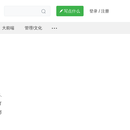
登录
注册

写点什么
/

大前端
管理/文化
.
 
哪