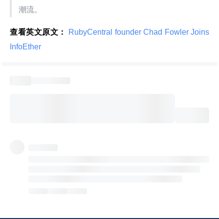
潮流。
查看英文原文：
 RubyCentral founder Chad Fowler Joins 
InfoEther 