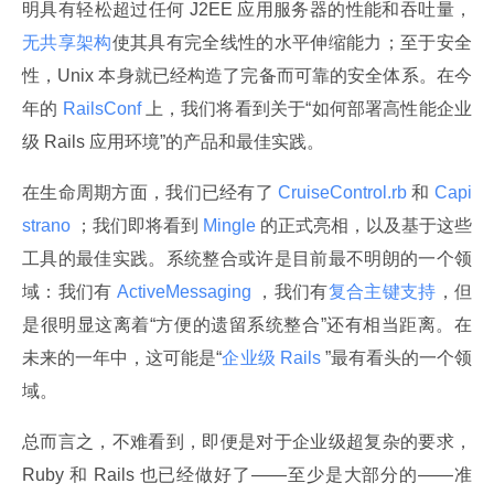
明具有轻松超过任何 J2EE 应用服务器的性能和吞吐量，
无共享架构
使其具有完全线性的水平伸缩能力；至于安全
性，Unix 本身就已经构造了完备而可靠的安全体系。在今
年的
 RailsConf 
上，我们将看到关于“如何部署高性能企业
级 Rails 应用环境”的产品和最佳实践。
在生命周期方面，我们已经有了
 CruiseControl.rb 
和
 Capi
strano 
；我们即将看到
 Mingle 
的正式亮相，以及基于这些
工具的最佳实践。系统整合或许是目前最不明朗的一个领
域：我们有
 ActiveMessaging 
，我们有
复合主键支持
，但
是很明显这离着“方便的遗留系统整合”还有相当距离。在
未来的一年中，这可能是“
企业级 Rails 
”最有看头的一个领
域。
总而言之，不难看到，即便是对于企业级超复杂的要求，
Ruby 和 Rails 也已经做好了——至少是大部分的——准