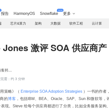
t
new
报告
HarmonyOS
Snowflake
更多

端
芯片&算力
架构
大数据
软件工程
云计算
 Jones 激评 SOA 供应商产
霍太稳@极客邦科技
完需：约 3 分钟
采用策略》（
 Enterprise SOA Adoption Strategies 
）一书的作者
应商的
博客
，包括IBM、BEA、Oracle、SAP、Sun 和微软等，
表现。Steve 给每个供应商都进行了分类，比如业务服务架构