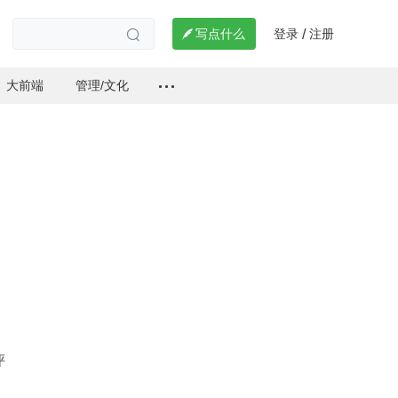
登录
注册

写点什么
/

大前端
管理/文化
，
评
、