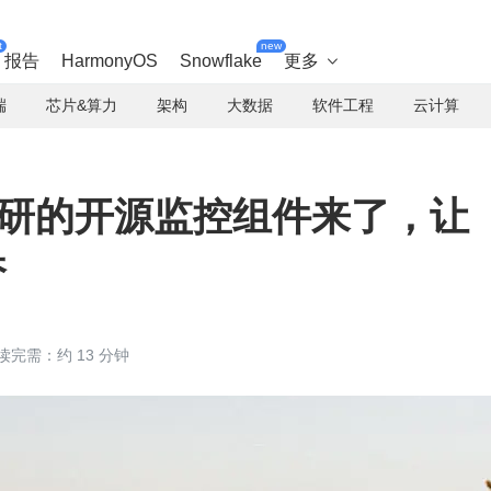
t
new
报告
HarmonyOS
Snowflake
更多

端
芯片&算力
架构
大数据
软件工程
云计算
全自研的开源监控组件来了，让
香
读完需：约 13 分钟