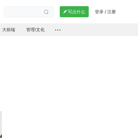
登录
注册

写点什么
/

大前端
管理/文化