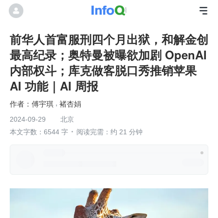
前华人首富服刑四个月出狱，和解金创
最高纪录；奥特曼被曝欲加剧 OpenAI
内部权斗；库克做客脱口秀推销苹果
AI 功能｜AI 周报
傅宇琪
褚杏娟
2024-09-29
北京
本文字数：6544 字
阅读完需：约 21 分钟