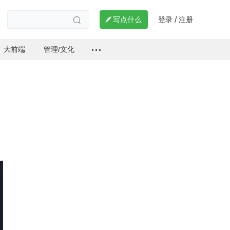
登录
注册

写点什么
/

大前端
管理/文化