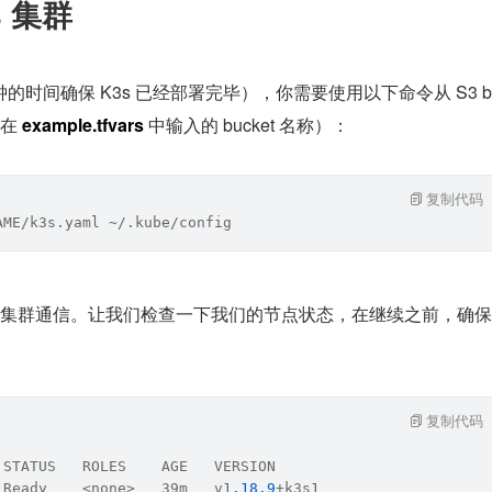
s 集群
分钟的时间确保 K3s 已经部署完毕），你需要使用以下命令从 S3 b
在 
example.tfvars
 中输入的 bucket 名称）：
复制代码
AME/k
3s.yaml ~
/.kube/config
集群通信。让我们检查一下我们的节点状态，在继续之前，确保
复制代码
 STATUS   ROLES    AGE   VERSION
 Ready    <none>   39m   v1
.18
.9
+k3s1