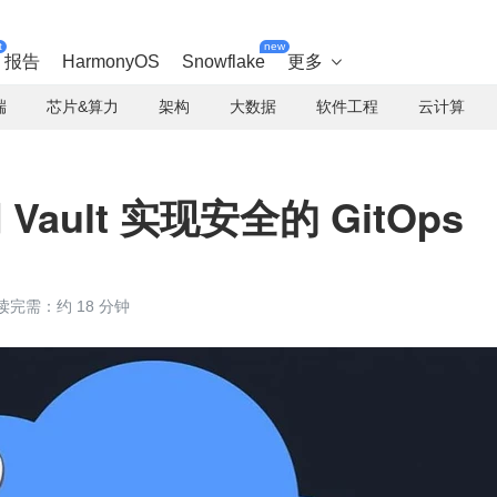
t
new
报告
HarmonyOS
Snowflake
更多

端
芯片&算力
架构
大数据
软件工程
云计算
 Vault 实现安全的 GitOps
读完需：约 18 分钟