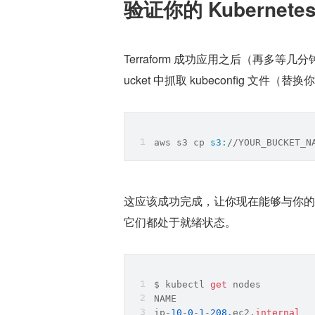
验证你的 Kubernete
Terraform 成功应用之后（再多等几
ucket 中抓取 kubeconfig 文件（替换你
aws s3 cp 
s3:
/
/YOUR_BUCKET_N
这应该成功完成，让你现在能够与你的
它们都处于就绪状态。
$ kubectl 
get
 nodes
NAME                        
ip-
10
-
0
-
1
-
208.
ec2.
internal
  