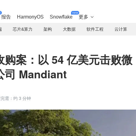
t
new
报告
HarmonyOS
Snowflake
更多

端
芯片&算力
架构
大数据
软件工程
云计算
购案：以 54 亿美元击败微
 Mandiant
完需：约 3 分钟