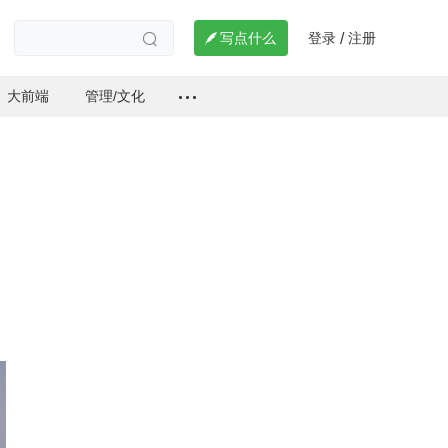
登录
注册

写点什么
/

大前端
管理/文化