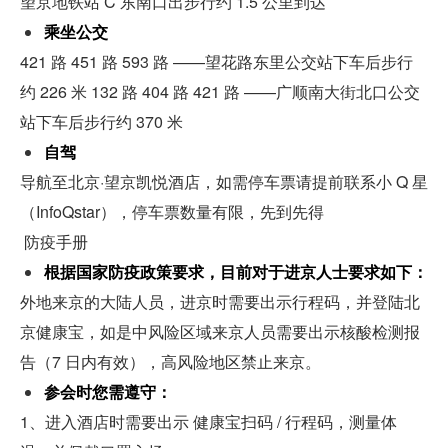
望京地铁站 C 东南口出步行约 1.5 公里到达
乘坐公交
421 路 451 路 593 路 ——望花路东里公交站下车后步行
约 226 米 132 路 404 路 421 路 ——广顺南大街北口公交
站下车后步行约 370 米
自驾
导航至北京·望京凯悦酒店，如需停车票请提前联系小 Q 星
（InfoQstar），停车票数量有限，先到先得
 防疫手册
根据国家防疫政策要求，目前对于进京人士要求如下：
外地来京的大陆人员，进京时需要出示行程码，并登陆北
京健康宝，如是中风险区域来京人员需要出示核酸检测报
告（7 日内有效），高风险地区禁止来京。
参会时您需遵守：
1、进入酒店时需要出示 健康宝扫码 / 行程码，测量体