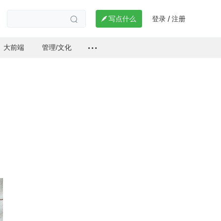
登录
注册

写点什么
/

大前端
管理/文化