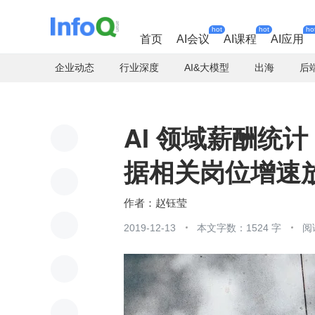
hot
hot
ho
首页
AI会议
AI课程
AI应用
企业动态
行业深度
AI&大模型
出海
后
AI 领域薪酬统
据相关岗位增速
赵钰莹
2019-12-13
本文字数：1524 字
阅