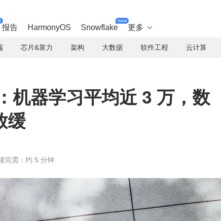
t
new
报告
HarmonyOS
Snowflake
更多

端
芯片&算力
架构
大数据
软件工程
云计算
计：机器学习平均近 3 万，数
放缓
读完需：约 5 分钟