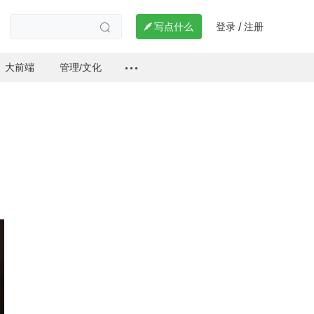
登录
注册

写点什么
/

大前端
管理/文化