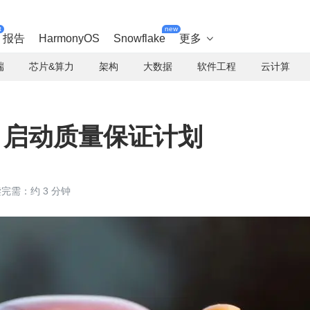
t
new
报告
HarmonyOS
Snowflake
更多

端
芯片&算力
架构
大数据
软件工程
云计算
DK 启动质量保证计划
完需：约 3 分钟