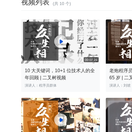
视频列表
(共 10 个)

10 大关键词，10+1 位技术人的全
老炮程序
年回顾 | 二叉树视频
65 岁 | 
00:07:21
演讲人：程序员群体
演讲人：刘琥
