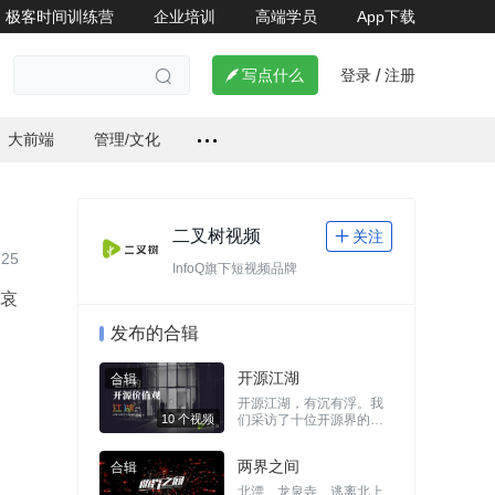
极客时间训练营
企业培训
高端学员
App下载
登录
注册


写点什么
/

大前端
管理/文化
二叉树视频
关注

-25
InfoQ旗下短视频品牌
哀
发布的合辑
开源江湖
开源江湖，有沉有浮。我
们采访了十位开源界的专
家，从他们的身上，折射
出中国开源领域的发展现
两界之间
10 个视频
状与历史 。
北漂、⻰泉寺、逃离北上