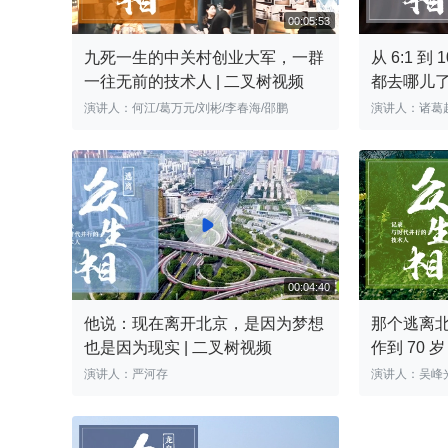
九死一生的中关村创业大军，一群
从 6:1 
一往无前的技术人 | 二叉树视频
都去哪儿了
演讲人：何江/葛万元/刘彬/李春海/邵鹏
演讲人：诸葛
00:05:53

他说：现在离开北京，是因为梦想
那个逃离
也是因为现实 | 二叉树视频
作到 70
演讲人：严河存
演讲人：吴峰
00:04:40