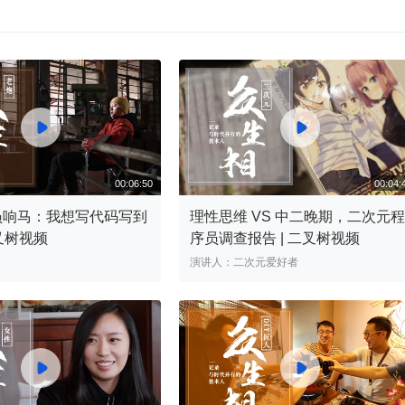


员响马：我想写代码写到
理性思维 VS 中二晚期，二次元程
二叉树视频
序员调查报告 | 二叉树视频
00:06:50
演讲人：二次元爱好者

