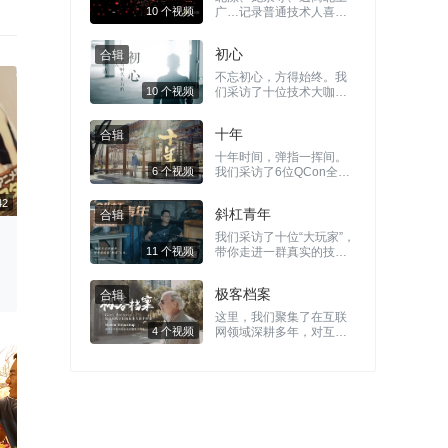
广…记录普通技术人喜怒
哀乐，打破圈⼦壁垒，记
录不⼀样的技术⼈。
初心
10 个视频
不忘初心，方得始终。我
们采访了十位技术大咖，
探问他们的初心，扣响对
技术的本心。
十年
10 个视频
十年时间，弹指一挥间。
我们采访了6位QCon全球
软件开发技术大会的嘉
宾，从他们的身上，追忆
斜杠青年
2009-2019 这十年中国互
联⽹技术的⻩⾦年代。
我们采访了十位“大玩家”，
6 个视频
带你走进一群真实的技术
人，撕下刻板标签，看看
00:04:42
程序员代码之外的另一
极客档案
面。
这里，我们聚集了在互联
11 个视频
网领域深耕多年，对互联
网发展有独到见解的各位
技术大牛。
4 个视频