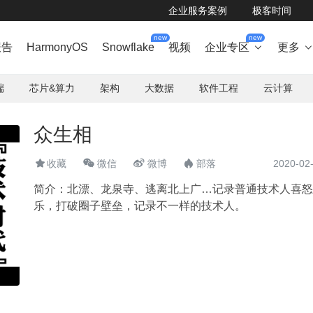
企业服务案例
极客时间
new
new
报告
HarmonyOS
Snowflake
视频
企业专区
更多

端
芯片&算力
架构
大数据
软件工程
云计算
众生相



收藏
微信
微博
部落
2020-02

简介：
北漂、⻰泉寺、逃离北上广…记录普通技术人喜怒
乐，打破圈⼦壁垒，记录不⼀样的技术⼈。