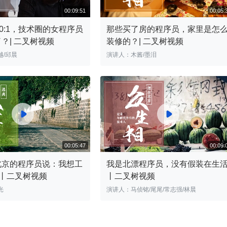
到 10:1，技术圈的女程序员
那些买了房的程序员，家里是怎
？| 二叉树视频
装修的？| 二叉树视频
越/邱晨
演讲人：木酱/墨泪
00:09:51


北京的程序员说：我想工
我是北漂程序员，没有假装在生
 岁丨二叉树视频
丨二叉树视频
光
演讲人：马侦铭/尾尾/常志强/林晨
00:05:47