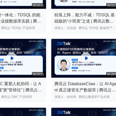
一体化：TDSQL 的能
轻装上阵，能力不减：TDSQL 基
业级数据库实践 | 腾讯
础版的“小而美”之道 | 腾讯云数据
Talk
库 DBTalk
演讲人：杨磊 · 腾讯云 TDSQL 产品经理
演讲人：任洪远 · 腾讯云 TDSQL 数据库产品
00:23:26
经理


MC 重塑人机协同：让 A
腾讯云 DatabaseClaw：让 AI Ag
顺”更“管得住” | 腾讯云数
nt 真正接管生产数据库 | 腾讯云数
lk
据库 DBTalk
演讲人：尹峰 · 腾讯云 DMC 产品经理
演讲人：余欣纬 · 腾讯云数据库产品专家
00:23:20