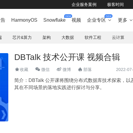
企业服务案例
极客时间
new
new
报告
HarmonyOS
Snowflake
视频
企业专区
更多

端
芯片&算力
架构
大数据
软件工程
云计算
DBTalk 技术公开课 视频合辑



收藏
微信
微博
部落
2022-07

简介：
DBTalk 公开课将围绕分布式数据库技术探索，以
其在不同场景的落地实践进行探讨与分享。