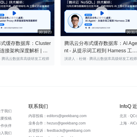


缓存数据库：Cluster
腾讯云分布式缓存数据库：AI Ag
共享连接架构深度解析 | 腾
nt - 从提示词工程到 Harness 工程
DBTalk
| 腾讯云数据库 DBTalk
演讲人：徐洲 · 腾讯云数据库高级研发工程师
演讲人：杜钢 · 腾讯云数据库高级研发工程师
00:16:20
联系我们
InfoQ
关于我们
内容投稿：editors@geekbang.com
北京 · QC
我要投稿
业务合作：hezuo@geekbang.com
上海 · AI
合作伙伴
反馈投诉：feedback@geekbang.com
加入我们