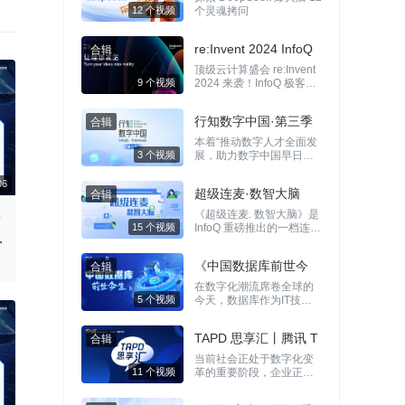
革，同时帮助 IT 从业者开
个灵魂拷问
拓眼界，紧跟时代。
re:Invent 2024 InfoQ
12 个视频
顶级云计算盛会 re:Invent
特别报道
2024 来袭！InfoQ 极客传
媒的记者团队将继续深入
re:Invent 大会现场，提供
行知数字中国·第三季
独家的前线资讯和深度解
9 个视频
析。大会期间，InfoQ 推出
本着“推动数字人才全面发
【re:Invent 早咖啡】【世
展，助力数字中国早日实
界开发者说】内容矩阵，
现”的使命愿景，极客邦科
让你全方位体验大会的精
技于2022年正式推出《行
彩。
超级连麦·数智大脑
知数字中国》系列视频栏
目，通过访谈、探访等形
《超级连麦. 数智大脑》是
e
3 个视频
式，展现数字化领域的优
InfoQ 重磅推出的一档连麦
秀先锋企业和案例。本合
直播栏目，由数字化领域
00:21:06
辑为该栏目的第三季。
的思想领袖、技术大咖及
《中国数据库前世今
企业先行者等多方连线，
聚焦企业数字化实践、数
在数字化潮流席卷全球的
生》纪录片
字人才培养、数字化技术
15 个视频
今天，数据库作为IT技术
管理等话题，剖析和拆解
领域的“活化石”，已成为数
典型数字化场景及其痛
字经济时代不可或缺的基
点，意在帮助各行业企业
TAPD 思享汇丨腾讯 T
础设施。 那么，中国的数
扫清转型障碍、探寻变革
据库技术发展经历了怎样
当前社会正处于数字化变
APD 敏捷项目管理技
路径。
的历程？我们是如何在信
革的重要阶段，企业正面
5 个视频
息技术的洪流中逐步建立
临着跨界竞争等挑战和不
术公开课
起自己的数据管理帝国的
确定性因素，如何更快、