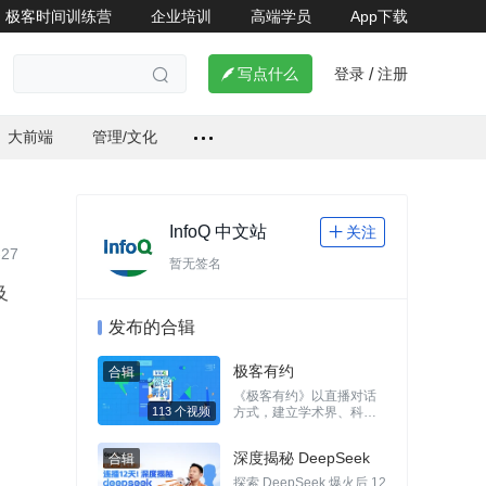
极客时间训练营
企业培训
高端学员
App下载
登录
注册


写点什么
/

大前端
管理/文化
InfoQ 中文站
关注

-27
暂无签名
及
发布的合辑
极客有约
《极客有约》以直播对话
方式，建立学术界、科技
企业的技术领袖与 IT 从业
者、爱好者之间的连接，
深度揭秘 DeepSeek
113 个视频
推动计算机领域创新技术
更广泛的传播、讨论和变
探索 DeepSeek 爆火后 12