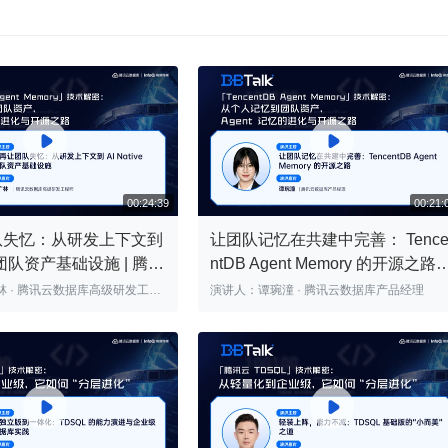


队失忆：从研发上下文到
让团队记忆在共建中完善： Tenc
ve 团队资产基础设施 | 腾讯
ntDB Agent Memory 的开源之路 |
00:24:39
Talk
腾讯云数据库 DBTalk
发工程
演讲人：谭琬潼 · 腾讯云数据库产品经理

