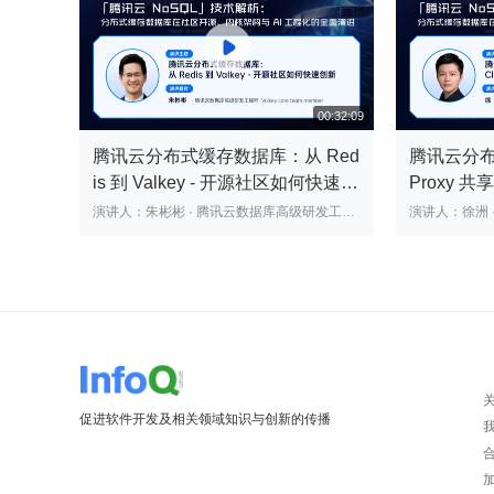

腾讯云分布式缓存数据库：从 Red
腾讯云分布式
is 到 Valkey - 开源社区如何快速创
Proxy 
新 | 腾讯云数据库 DBTalk
讯云数据库 
演讲人：朱彬彬 · 腾讯云数据库高级研发工程
师、Valkey core team member
00:32:09
促进软件开发及相关领域知识与创新的传播