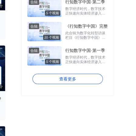
呢？ 我们将邀请亲历数据
行知数字中国·第二季
准、稳地进行数字化转型
库技术在中国从落地生根
成为全行业关注的焦点。
数字经济时代，数字技术
到蓬勃发展的技术专家
敏捷协作凭借着其先天优
正快速向实体经济渗入，
们，与大家共同回顾中国
势，能够帮助企业集中内
11 个视频
数字化转型成了各家企业
数据库发展史上的重要时
部资源，快速迭代产品，
的必修课。本着“推动数字
刻，以及这些时刻如何塑
更加灵活地应对外部变
《行知数字中国》完整
人才全面发展”的使命，探
造了今天的数据库技术格
化，满足客户需求，成为
求中国数字化发展的切
局。 纪录片共分为五期，
此合辑为数字化转型访谈
版合辑
了企业破局数字化时代的
片，极客邦科技推出了
00:12:37
时间跨度从上世纪八十年
栏目《行知数字中国》系
关键。 腾讯 「TAPD 思享
《行知数字中国》视频栏
代至本世纪二十年代，从
列的完整版，保留更多的
汇」敏捷项目研发公开课
5 个视频
目，通过访谈、探访等形
1980年代数据库在中国的
对话细节和深度干货。
将聚焦 TAPD 在高科制
式记录和传递极客邦眼中
行知数字中国·第一季
起步，1990年代多家竞争
造、金融、泛娱乐等诸多
的数字中国，希望能为业
的混沌，2000年代数据库
行业的最佳实践，邀请行
数字经济时代，数字技术
界带来启发。本合辑为该
的分型和国产数据库的开
业专家，解构各个行业项
正快速向实体经济渗入，
栏目的第二季。
端，2010年代大数据席卷
目研发管理全流程的痛点
数字化转型成了各家企业
市场，到2020年代国产数
及难点，并给出行之有效
的必修课。本着“推动数字
20 个视频
据库的“百团大战”，每一期
的解决方案，保证高效稳
人才全面发展”的使命，探
查看更多
将深入探讨一个时代的数
定的交付节奏，全面助力
求中国数字化发展的切
据库演变历程，以及这些
研发团队敏捷提效、精益
片，极客邦科技推出了
大趋势下鲜为人知的小故
腾飞。
《行知数字中国》视频栏
事。希望通为数据库从业
目，通过访谈、探访等形
者、IT行业工作者乃至对
e
式记录和传递极客邦眼中
5 个视频
科技历史感兴趣的普通观
的数字中国，希望能为业
众带来启发，以古喻今。
界带来启发。
00:29:57