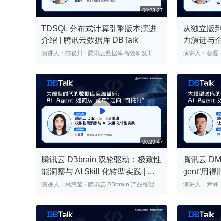
TDSQL 分布式计算引擎版本演进
从独立版到
介绍 | 腾讯云数据库 DBTalk
力演进与企
云数据库 DB
演讲人：陈俊川 · 腾讯云数据库高级研发工程
00:23:27
师

腾讯云 DBbrain 双轮驱动：极致性
腾讯云 D
能洞察与 AI Skill 化转型实践 | 腾
gent“用得
讯云数据库 DBTalk
据库 DBTa
演讲人：林慧莹 · 腾讯云 DBbrain 产品经理
00:29:47