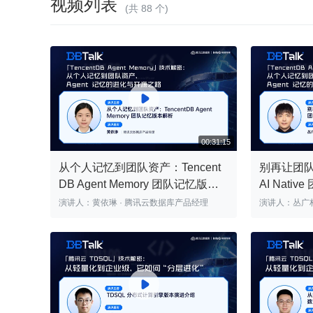
视频列表
(共 88 个)

从个人记忆到团队资产：Tencent
别再让团
DB Agent Memory 团队记忆版本
AI Nati
00:31:15
解析 | 腾讯云数据库 DBTalk
云数据库 DB
演讲人：黄依琳 · 腾讯云数据库产品经理
演讲人：丛广林 · 腾讯云数据库高级研
师
