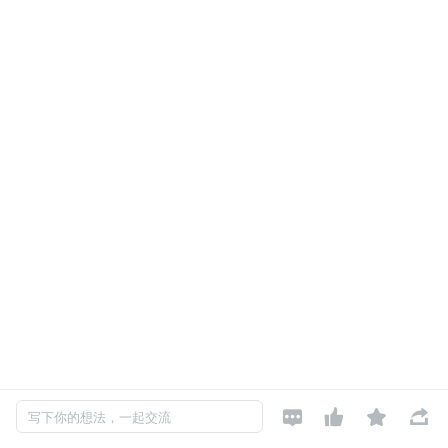




写下你的想法，一起交流