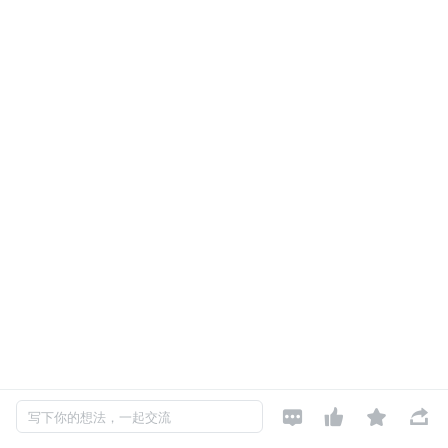




写下你的想法，一起交流