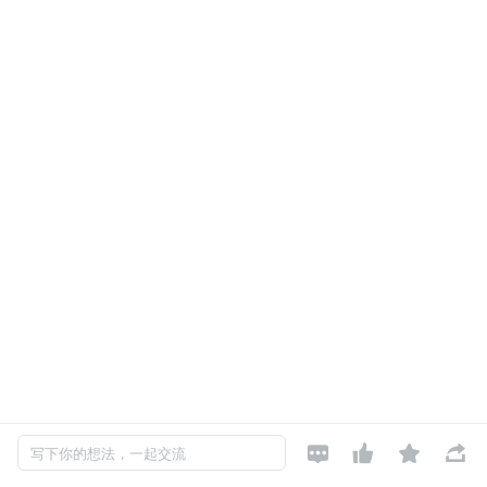




写下你的想法，一起交流