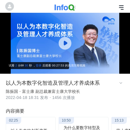
试看
2
分钟
30
秒 ，
登录
后观看 00:27:53 的高清完整视频
以人为本数字化智造及管理人才养成体系

陈振国
富士康 副总裁兼富士康大学校长
2022-04-18 18:31 发布
1456 次播放
内容摘要
02:25
10:50
15:13
为什么要数字转型及