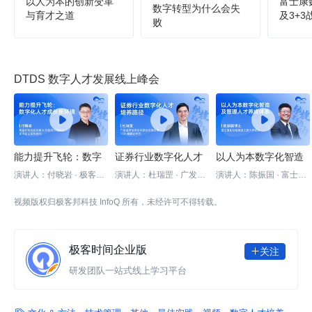
以人为本的创新变革
富士康
数字转型为什么会失
与育才之道
及3+3
败
DTDS 数字人才发展线上峰会



能力提升飞轮：数字
证券行业数字化人才
以人为本数字化智造
化人才成长新环境
培养路径
及管理人才养成体系
演讲人：付晓岩 · 极客邦
演讲人：杜瑞罡 · 广发证
演讲人：陈振国 · 富士康
科技副总裁&双数研究院
券 信息技术部总经理助理
副总裁兼富士康大学校长
院长，资深企业架构顾问
视频版权归极客邦科技 InfoQ 所有，未经许可不得转载。
极客时间企业版
关注

研发团队一站式线上学习平台