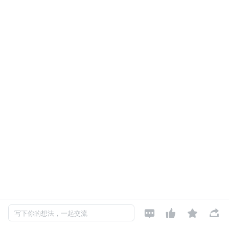




写下你的想法，一起交流