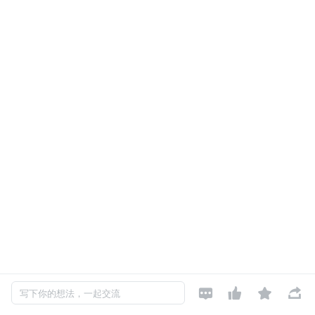




写下你的想法，一起交流