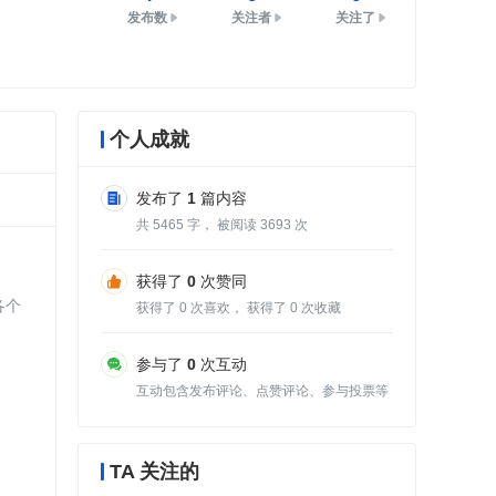
发布数
关注者
关注了
个人成就
发布了
1
篇内容
共
5465
字， 被阅读
3693
次
获得了
0
次赞同
各个
获得了
0
次喜欢， 获得了
0
次收藏
参与了
0
次互动
互动包含发布评论、点赞评论、参与投票等
TA 关注的