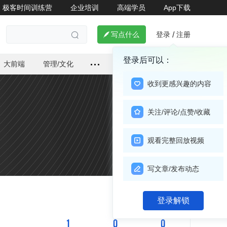
极客时间训练营
企业培训
高端学员
App下载
登录
注册

写点什么
/

登录后可以：
大前端
管理/文化
收到更感兴趣的内容
关注/评论/点赞/收藏
观看完整回放视频
写文章/发布动态
关注

登录解锁
1
0
0