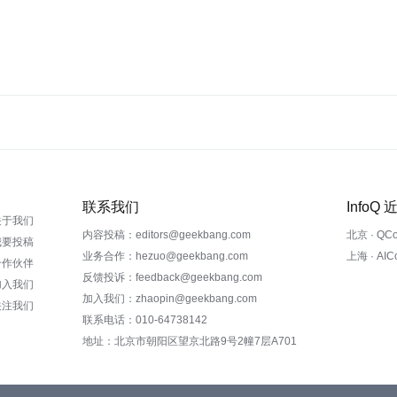
联系我们
InfoQ
关于我们
内容投稿：editors@geekbang.com
北京 · QC
我要投稿
业务合作：hezuo@geekbang.com
上海 · AI
合作伙伴
反馈投诉：feedback@geekbang.com
加入我们
加入我们：zhaopin@geekbang.com
关注我们
联系电话：010-64738142
地址：北京市朝阳区望京北路9号2幢7层A701