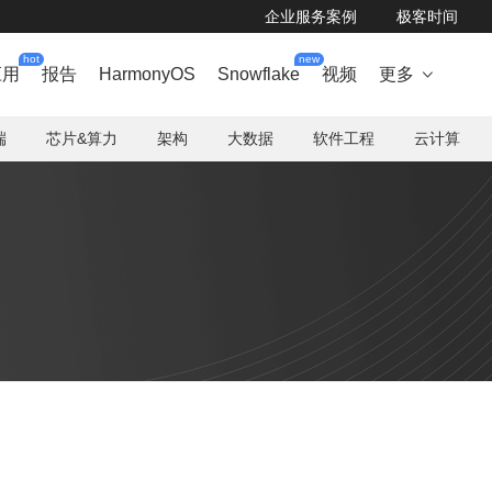
企业服务案例
极客时间
hot
new
应用
报告
HarmonyOS
Snowflake
视频
更多

端
芯片&算力
架构
大数据
软件工程
云计算