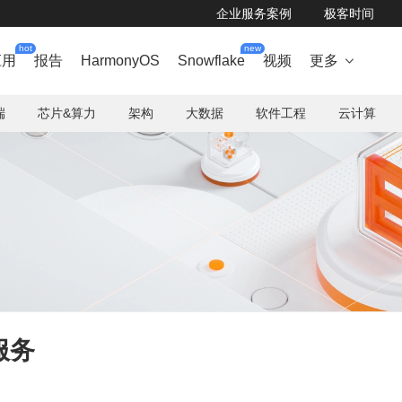
企业服务案例
极客时间
hot
new
应用
报告
HarmonyOS
Snowflake
视频
更多

端
芯片&算力
架构
大数据
软件工程
云计算
服务