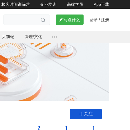
极客时间训练营
企业培训
高端学员
App下载
登录
注册

写点什么
/

大前端
管理/文化
关注

2
1
1