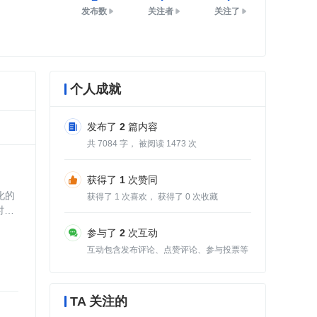
发布数
关注者
关注了
个人成就
发布了
2
篇内容
共
7084
字， 被阅读
1473
次
获得了
1
次赞同
范化的
获得了
1
次喜欢， 获得了
0
次收藏
时代
参与了
2
次互动
互动包含发布评论、点赞评论、参与投票等
TA 关注的