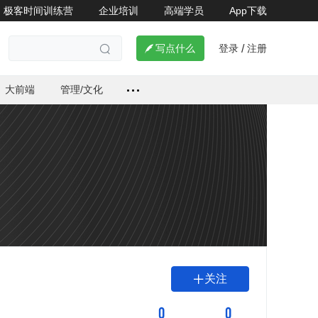
极客时间训练营
企业培训
高端学员
App下载
登录
注册

写点什么
/

大前端
管理/文化
关注

0
0