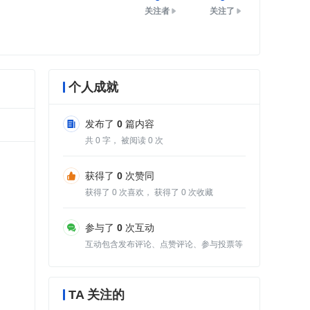
关注者
关注了
个人成就
发布了
0
篇内容
共
0
字， 被阅读
0
次
获得了
0
次赞同
获得了
0
次喜欢， 获得了
0
次收藏
参与了
0
次互动
互动包含发布评论、点赞评论、参与投票等
TA 关注的