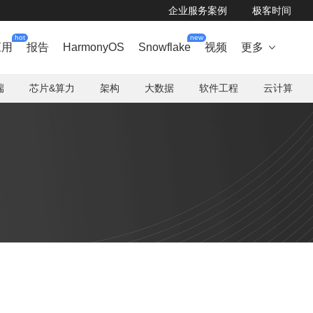
企业服务案例
极客时间
hot
new
应用
报告
HarmonyOS
Snowflake
视频
更多

端
芯片&算力
架构
大数据
软件工程
云计算