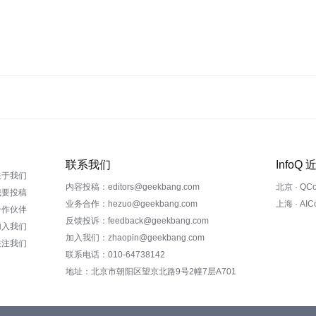
联系我们
InfoQ
关于我们
内容投稿：editors@geekbang.com
北京 · QC
我要投稿
业务合作：hezuo@geekbang.com
上海 · AI
合作伙伴
反馈投诉：feedback@geekbang.com
加入我们
加入我们：zhaopin@geekbang.com
关注我们
联系电话：010-64738142
地址：北京市朝阳区望京北路9号2幢7层A701