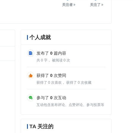
关注者
关注了
个人成就
发布了
0
篇内容
共
0
字， 被阅读
0
次
获得了
0
次赞同
获得了
0
次喜欢， 获得了
0
次收藏
参与了
0
次互动
互动包含发布评论、点赞评论、参与投票等
TA 关注的