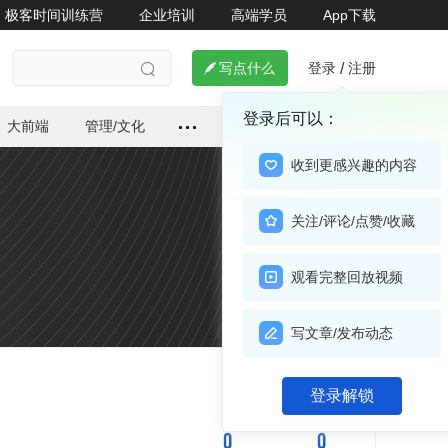
极客时间训练营
企业培训
高端学员
App下载
登录
注册

写点什么
/

登录后可以：
大前端
管理/文化
收到更感兴趣的内容
关注/评论/点赞/收藏
观看完整回放视频
写文章/发布动态
关注

登录解锁
0
0