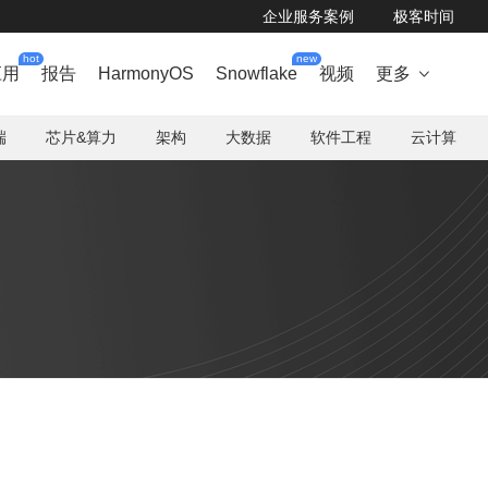
企业服务案例
极客时间
hot
new
应用
报告
HarmonyOS
Snowflake
视频
更多

端
芯片&算力
架构
大数据
软件工程
云计算