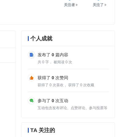
关注者
关注了
个人成就
发布了
0
篇内容
共
0
字， 被阅读
0
次
获得了
0
次赞同
获得了
0
次喜欢， 获得了
0
次收藏
参与了
0
次互动
互动包含发布评论、点赞评论、参与投票等
TA 关注的