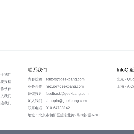
联系我们
InfoQ
关于我们
内容投稿：editors@geekbang.com
北京 · QC
我要投稿
业务合作：hezuo@geekbang.com
上海 · AI
合作伙伴
反馈投诉：feedback@geekbang.com
加入我们
加入我们：zhaopin@geekbang.com
关注我们
联系电话：010-64738142
地址：北京市朝阳区望京北路9号2幢7层A701