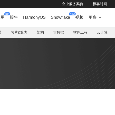
企业服务案例
极客时间
hot
new
应用
报告
HarmonyOS
Snowflake
视频
更多

端
芯片&算力
架构
大数据
软件工程
云计算