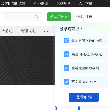
极客时间训练营
企业培训
高端学员
App下载
登录
注册

写点什么
/

登录后可以：
大前端
管理/文化
收到更感兴趣的内容
关注/评论/点赞/收藏
观看完整回放视频
写文章/发布动态
关注

登录解锁
0
0