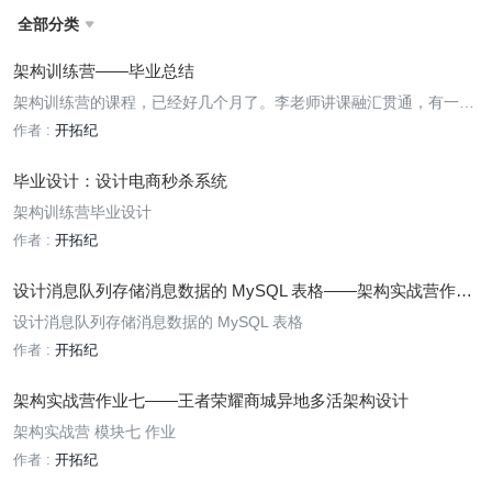
全部分类

架构训练营——毕业总结
架构训练营的课程，已经好几个月了。李老师讲课融汇贯通，有一气
呵成的感觉。很棒！我是 dba，最初有些概念不懂，所以囫囵吞枣的
作者 :
开拓纪
时候居多。6 月份的时候，开始听大数据的课程，有比较更发觉华仔
课讲的好。整个课程，我可能还需要再看 2,3 遍才能记住。
毕业设计：设计电商秒杀系统
架构训练营毕业设计
作者 :
开拓纪
设计消息队列存储消息数据的 MySQL 表格——架构实战营作业
八
设计消息队列存储消息数据的 MySQL 表格
作者 :
开拓纪
架构实战营作业七——王者荣耀商城异地多活架构设计
架构实战营 模块七 作业
作者 :
开拓纪