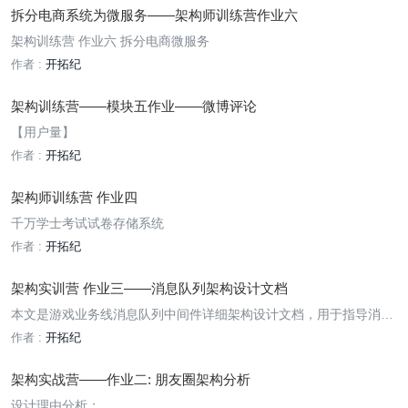
拆分电商系统为微服务——架构师训练营作业六
架构训练营 作业六 拆分电商微服务
作者 :
开拓纪
架构训练营——模块五作业——微博评论
【用户量】
作者 :
开拓纪
架构师训练营 作业四
千万学士考试试卷存储系统
作者 :
开拓纪
架构实训营 作业三——消息队列架构设计文档
本文是游戏业务线消息队列中间件详细架构设计文档，用于指导消息
队列后续的开发、测试和运维。
作者 :
开拓纪
架构实战营——作业二: 朋友圈架构分析
设计理由分析：